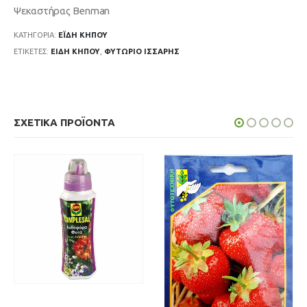
Ψεκαστήρας Benman
ΚΑΤΗΓΟΡΊΑ:
ΈΙΔΗ ΚΗΠΟΥ
ΕΤΙΚΈΤΕΣ:
ΕΊΔΗ ΚΉΠΟΥ
,
ΦΥΤΏΡΙΟ ΙΣΣΑΡΗΣ
ΣΧΕΤΙΚΆ ΠΡΟΪΌΝΤΑ
ΜΕ ΜΙΑ ΜΑΤΙΆ
READ MORE
€
1.00