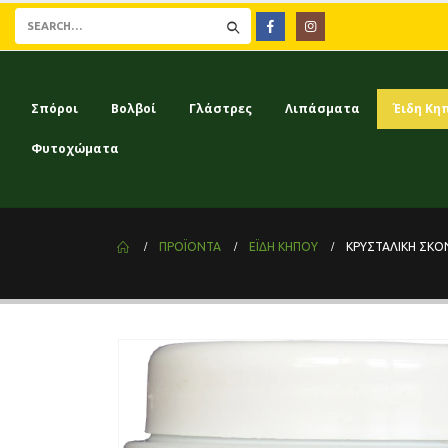
Σπόροι
Βολβοί
Γλάστρες
Λιπάσματα
Έιδη Κη
Φυτοχώματα
ΠΡΟΪΌΝΤΑ
ΈΙΔΗ ΚΗΠΟΥ
ΚΡΥΣΤΑΛΙΚΉ ΣΚΌ