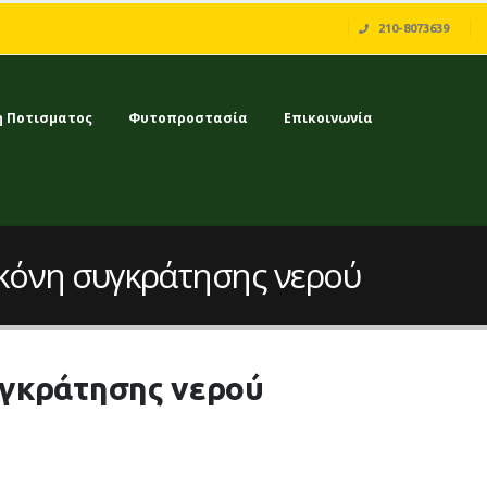
210-8073639
η Ποτισματος
Φυτοπροστασία
Επικοινωνία
κόνη συγκράτησης νερού
υγκράτησης νερού