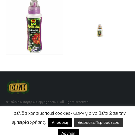
ΜΕ ΜΙΑ ΜΑΤΙΆ
READ MORE
ΜΕ ΜΙΑ ΜΑΤΙΆ
READ MORE
Φυτώριο ΊΣσαρης © Copyright 2021. All Rights Reserved.
Η σελίδα χρησιμοποιεί cookies - GDPR για να βελτιώσει την
Όροι Χρήσης
Τρόποι Παραγγελίας
εμπειρία χρήσης.
Αποδοχή
Διαβάστε Περισσότερα
Άρνηση