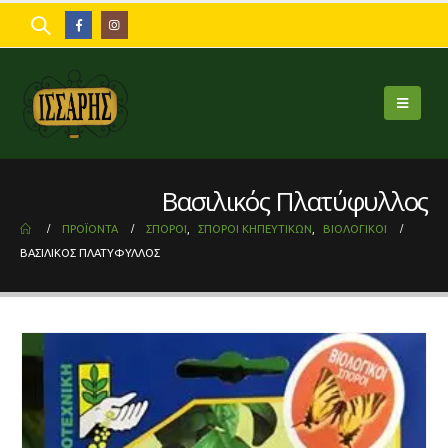
Βασιλικός Πλατύφυλλος
ΠΡΟΪΌΝΤΑ
ΣΠΌΡΟΙ
,
ΣΠΌΡΟΙ ΚΗΠΕΥΤΙΚΏΝ
,
ΒΙΟΛΟΓΙΚΟΊ
ΒΑΣΙΛΙΚΌΣ ΠΛΑΤΎΦΥΛΛΟΣ